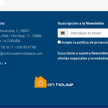
cto
Suscripción a la Newsletter
Universitat, 3 , 08007-
ONA / Cño Real, 11, 15888 -
ro - A CORUÑA
Acepto la
política de privaci
78 16 71 / 636 95 47 80
Suscribirte a nuestra Newslett
o@onhouseinmobiliaria.com
ofertas especiales y novedades 
cto